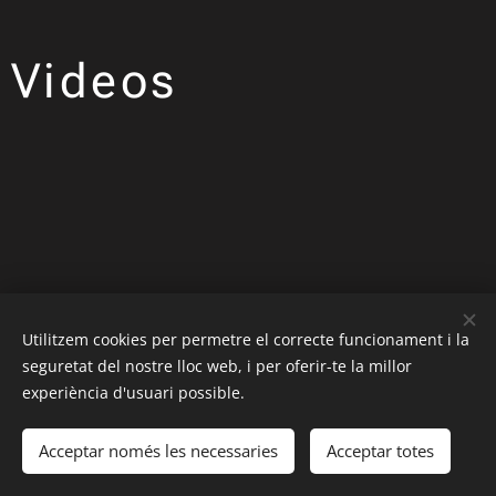
Videos
Utilitzem cookies per permetre el correcte funcionament i la
© 2017 - 2021 Fercan | Todos los derechos reservados
seguretat del nostre lloc web, i per oferir-te la millor
Adiestramiento y residencia para perros en Abrera (
experiència d'usuari possible.
Barcelona )
Aviso Legal
|
Política de Privacidad
|
Política de Cookies
Acceptar només les necessaries
Acceptar totes
Cookies