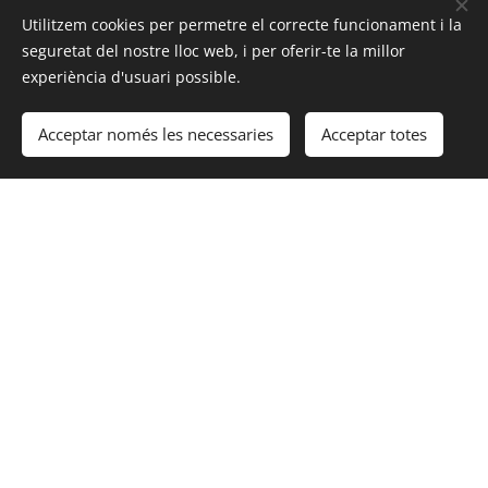
Utilitzem cookies per permetre el correcte funcionament i la
seguretat del nostre lloc web, i per oferir-te la millor
experiència d'usuari possible.
Acceptar només les necessaries
Acceptar totes
Contacta con nosotros para más información >>>
Click Aquí