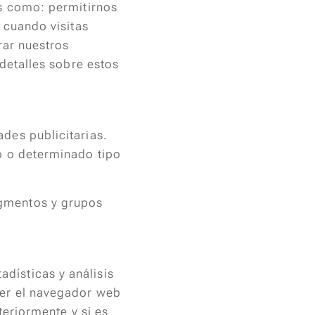
es como: permitirnos
 cuando visitas
rar nuestros
 detalles sobre estos
ades publicitarias.
io o determinado tipo
egmentos y grupos
dísticas y análisis
cer el navegador web
teriormente y si es