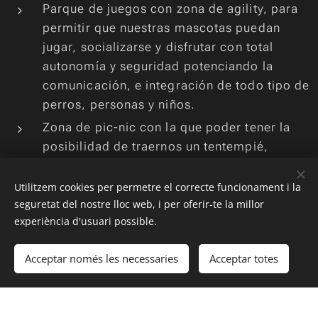
Parque de juegos con zona de agility, para
permitir que nuestras mascotas puedan
jugar, socializarse y disfrutar con total
autonomía y seguridad potenciando la
comunicación, e integración de todo tipo de
perros, personas y niños.
Zona de pic-nic con la que poder tener la
posibilidad de traernos un tentempié,
bocatas etc...y poder relajarnos sentados e
incluso en compañía de otras personas
Utilitzem cookies per permetre el correcte funcionament i la
afines a nosotros, con las que seguro que
seguretat del nostre lloc web, i per oferir-te la millor
experiència d'usuari possible.
tendremos muchas experiencias que
compartir.
Acceptar només les necessaries
Acceptar totes