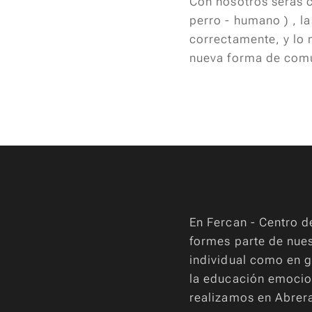
Con nosotros serás c
perro - humano ) , l
correctamente, y lo
nueva forma de comu
En Fercan - Centro 
formes parte de nue
individual como en g
la educación emocio
realizamos en Abrera