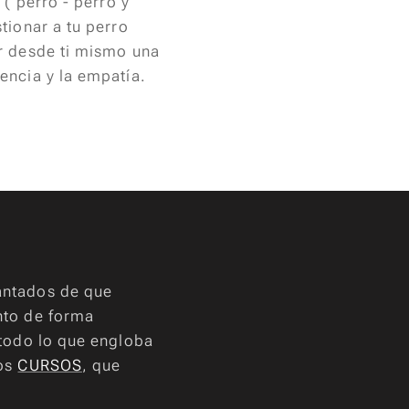
( perro - perro y
tionar a tu perro
r desde ti mismo una
encia y la empatía.
antados de que
nto de forma
 todo lo que engloba
ros
CURSOS
, que