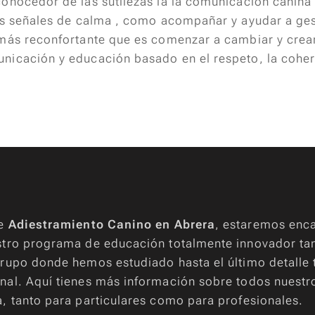
onocedor de las sutilezas la la comunicación canina 
as señales de calma , como acompañar y ayudar a ges
 más reconfortante que es comenzar a cambiar y crea
nicación y educación basado en el respeto, la coher
de
Adiestramiento Canino en Abrera
, estaremos enc
stro programa de educación totalmente innovador ta
rupo donde hemos estudiado hasta el último detalle
nal. Aquí tienes más información sobre todos nuest
, tanto para particulares como para profesionales.